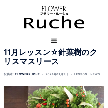
コ
ン
テ
ン
ツ
へ
ト
ス
グ
キ
11月レッスン☆針葉樹のク
ル
ッ
メ
リスマスリース
プ
ニ
ュ
投稿者:
FLOWERRUCHE
2024年11月2日
LESSON
、
NEWS
ー