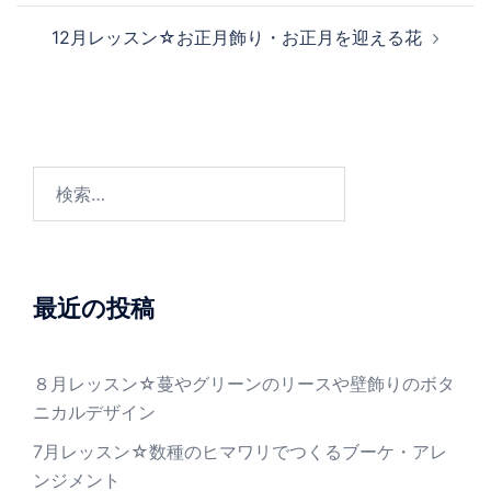
ビ
12月レッスン☆お正月飾り・お正月を迎える花
ゲ
ー
シ
ョ
ン
検
索:
最近の投稿
８月レッスン☆蔓やグリーンのリースや壁飾りのボタ
ニカルデザイン
7月レッスン☆数種のヒマワリでつくるブーケ・アレ
ンジメント