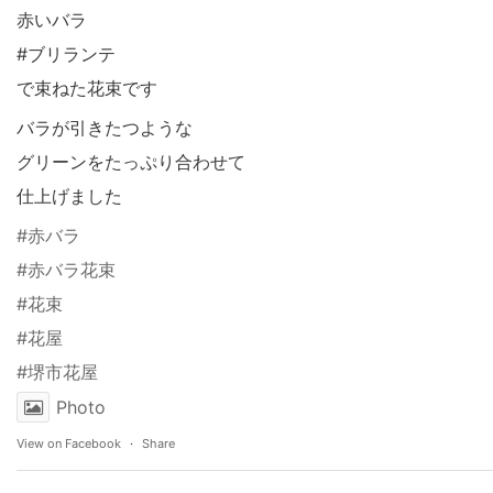
赤いバラ
#ブリランテ
で束ねた花束です
バラが引きたつような
グリーンをたっぷり合わせて
仕上げました
#赤バラ
#赤バラ花束
#花束
#花屋
#堺市花屋
Photo
View on Facebook
·
Share