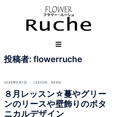
コ
ン
テ
ン
ツ
へ
ト
ス
グ
キ
ル
投稿者:
flowerruche
ッ
メ
プ
ニ
ュ
2026年8月1日
LESSON
、
NEWS
ー
８月レッスン☆蔓やグリー
ンのリースや壁飾りのボタ
ニカルデザイン