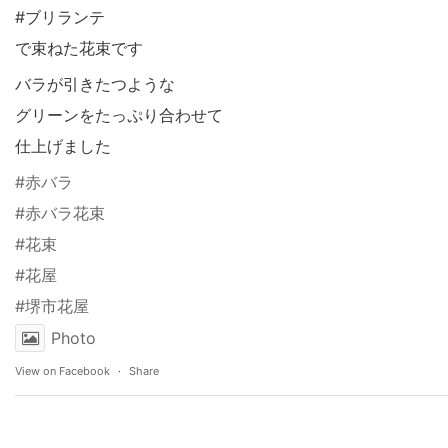
#ブリランテ
で束ねた花束です
バラが引きたつような
グリーンをたっぷり合わせて
仕上げました
#赤バラ
#赤バラ花束
#花束
#花屋
#堺市花屋
Photo
View on Facebook
·
Share