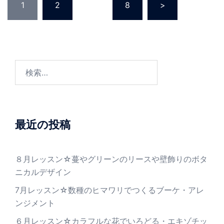
1
2
…
8
>
稿
の
ペ
ー
ジ
検
送
索:
り
最近の投稿
８月レッスン☆蔓やグリーンのリースや壁飾りのボタ
ニカルデザイン
7月レッスン☆数種のヒマワリでつくるブーケ・アレ
ンジメント
６月レッスン☆カラフルな花でいろどる・エキゾチッ