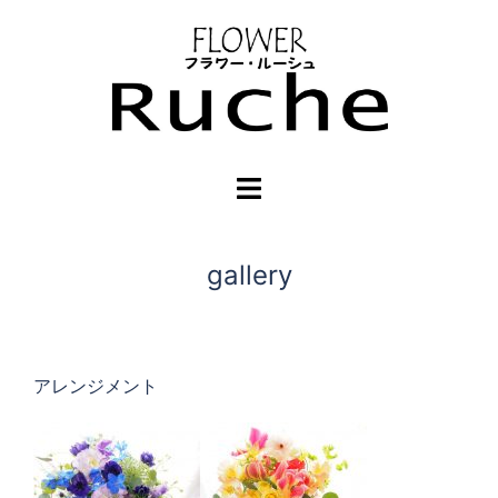
コ
ン
テ
ン
ツ
へ
ト
ス
グ
キ
ル
ッ
メ
gallery
プ
ニ
ュ
ー
アレンジメント