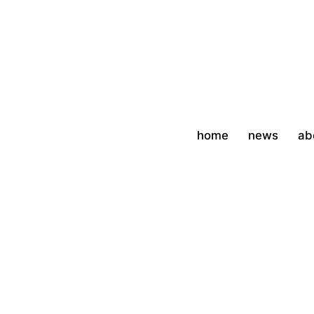
コ
ン
テ
ン
ツ
へ
ス
home
news
ab
キ
ッ
プ